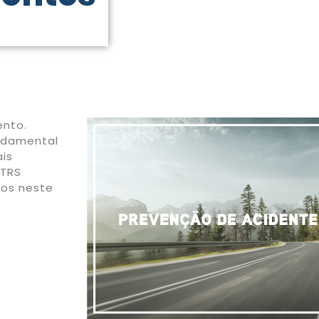
nto.
undamental
ais
 TRS
dos neste