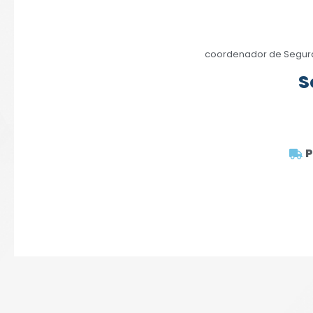
coordenador de Segura
S
P