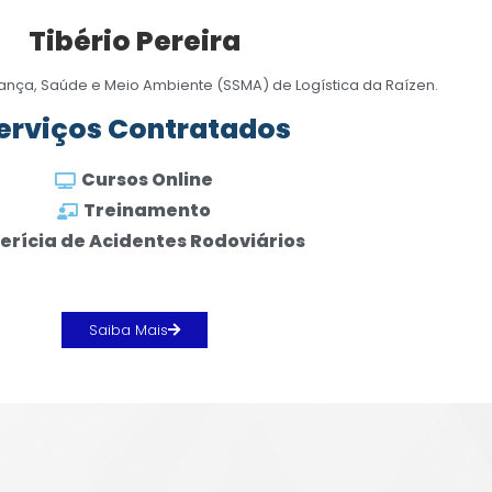
Tibério Pereira
nça, Saúde e Meio Ambiente (SSMA) de Logística da Raízen.
erviços Contratados
Cursos Online
Treinamento
erícia de Acidentes Rodoviários
Saiba Mais